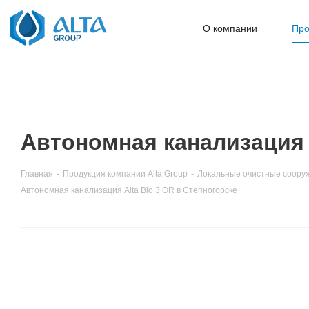
О компании
Про
Автономная канализация A
Главная
-
Продукция компании Alta Group
-
Локальные очистные сооруже
Автономная канализация Alta Bio 3 OR в Степногорске