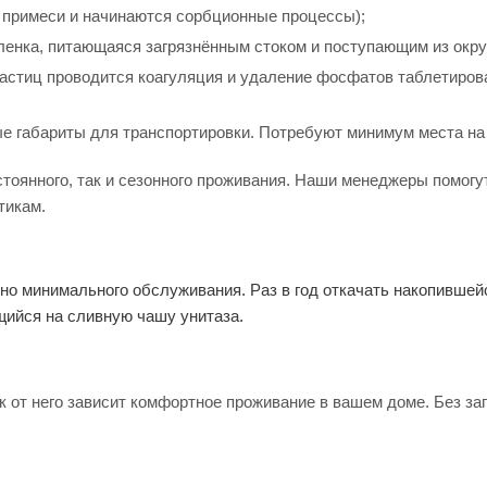
 примеси и начинаются сорбционные процессы);
пленка, питающаяся загрязнённым стоком и поступающим из ок
стиц проводится коагуляция и удаление фосфатов таблетирова
ые габариты для транспортировки. Потребуют минимум места на 
остоянного, так и сезонного проживания. Наши менеджеры помо
тикам.
чно минимального обслуживания. Раз в год откачать накопивше
щийся на сливную чашу унитаза.
к от него зависит комфортное проживание в вашем доме. Без за