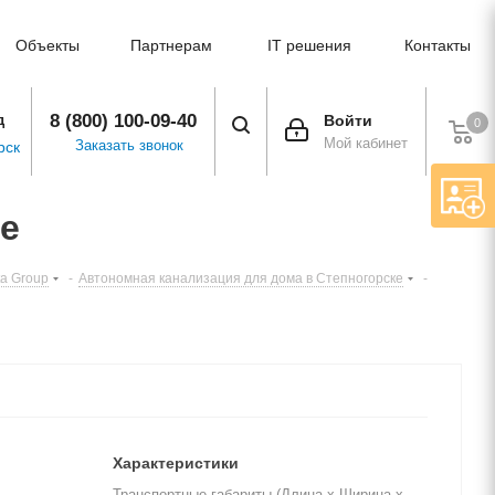
Объекты
Партнерам
IT решения
Контакты
8 (800) 100-09-40
д
Войти
0
Мой кабинет
Заказать звонок
рск
ке
ta Group
-
Автономная канализация для дома в Степногорске
-
Характеристики
Транспортные габариты (Длина х Ширина х