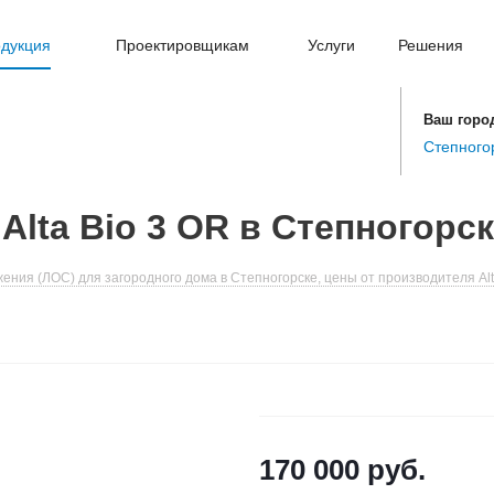
дукция
Проектировщикам
Услуги
Решения
Ваш горо
Степного
lta Bio 3 OR в Степногорс
ния (ЛОС) для загородного дома в Степногорске, цены от производителя Al
170 000
руб.