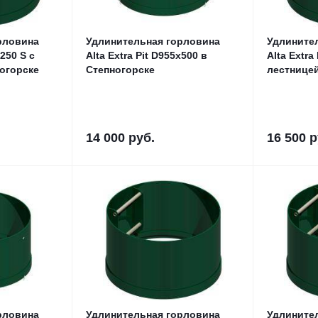
рловина
Удлинительная горловина
Удлините
x250 S с
Alta Extra Pit D955x500 в
Alta Extra
Степногорске
Степногорске
лестницей
14 000
руб.
16 500
р
рловина
Удлинительная горловина
Удлините