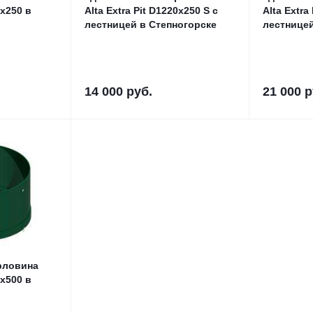
0x250 в
Alta Extra Pit D1220x250 S с
Alta Extra
лестницей в Степногорске
14 000
руб.
21 000
р
рловина
0x500 в