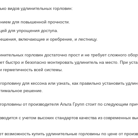
ько видов удлинительных горловин:
ением для повышенной прочности.
цей для упрощения доступа.
ешения, включающие и оребрение, и лестницу.
инительных горловин достаточно прост и не требует сложного обо
яет быстро и безопасно монтировать удлинитель на место. При уст
 герметичность всей системы.
 горловину для кессона или узнать, как правильно установить удли
птимальное решение.
горловины от производителя Альта Групп стоит по следующим при
водится с учетом высоких стандартов качества из современных вы
.
т возможность купить удлинительные горловины по цене от произ