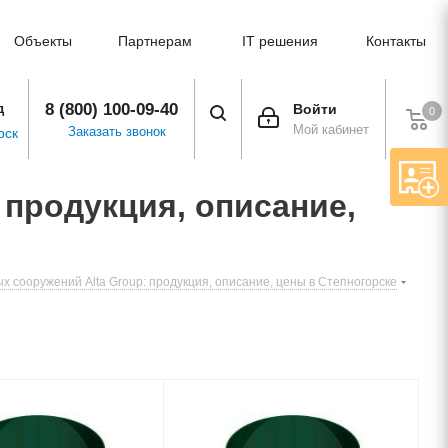
Объекты
Партнерам
IT решения
Контакты
8 (800) 100-09-40
д
Войти
0
Мой кабинет
Заказать звонок
рск
 продукция, описание,
х сооружений Alta Group: продукция, описание, цены в Степногорске