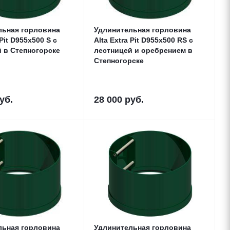
льная горловина
Удлинительная горловина
 Pit D955x500 S с
Alta Extra Pit D955x500 RS с
 в Степногорске
лестницей и оребрением в
Степногорске
уб.
28 000
руб.
льная горловина
Удлинительная горловина