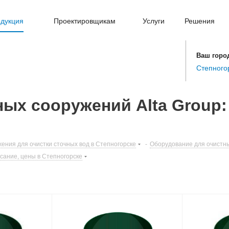
дукция
Проектировщикам
Услуги
Решения
Ваш горо
Степного
ых сооружений Alta Group:
ения для очистки сточных вод в Степногорске
-
Оборудование для очистны
сание, цены в Степногорске