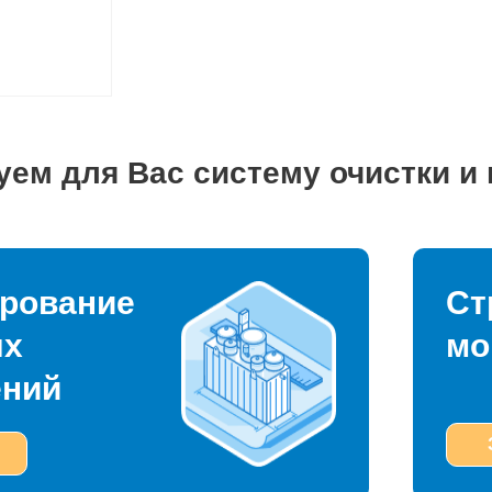
уем для Вас систему очистки и
рование
Ст
ых
мо
ений