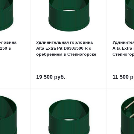
рловина
Удлинительная горловина
Удлините
x250 в
Alta Extra Pit D630x500 R с
Alta Extra
оребрением в Степногорске
Степного
19 500
руб.
11 500
р