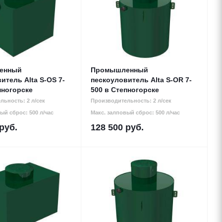
енный
Промышленный
итель Alta S-OS 7-
пескоуловитель Alta S-OR 7-
пногорске
500 в Степногорске
льность: 2 л/сек
Производительность: 2 л/сек
ый сброс: 500 л/час
Макс. залповый сброс: 500 л/час
руб.
128 500
руб.