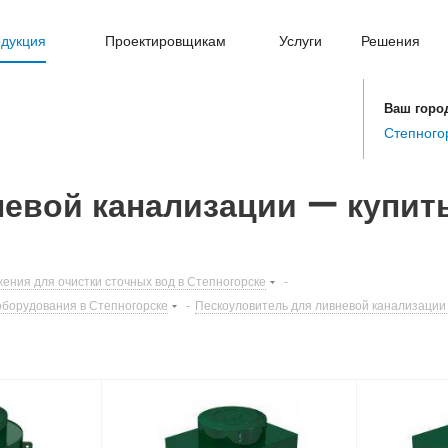
дукция
Проектировщикам
Услуги
Решения
Ваш горо
Степного
евой канализации ー купить
ения для очистки сточных вод в Степногорске
-
оборудования в Степногорске
-
Пескоуловитель для ливневой канализации 