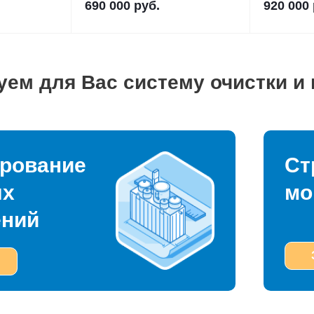
690 000
руб.
920 000
уем для Вас систему очистки и
рование
Ст
ых
мо
ений