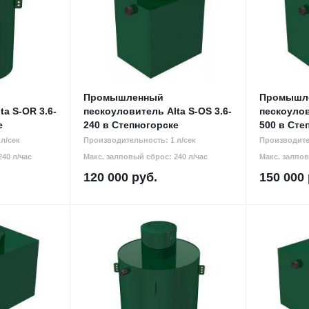
Промышленный
Промышл
ta S-OR 3.6-
пескоуловитель Alta S-OS 3.6-
пескоулов
е
240 в Степногорске
500 в Сте
л/сек
Производительность: 1 л/сек
Производите
40 л/час
Макс. залповый сброс: 240 л/час
Макс. залпов
120 000
руб.
150 000