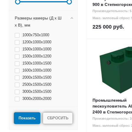
900 в Степногорск
Производительность: 5 
Размеры камеры (Д х Ш
Макс. залповый сброс: 9
х В), мм
225 000
руб.
1000х750х1000
1200х1000х1000
1500х1000х1000
1500х1000х1200
1500х1000х1500
1600х1000х1000
2000х1500х1500
2500х1500х1500
3000х1500х1500
3000х2000х2000
Промышленный
4000х2000х2000
пескоуловитель Al
2400 в Степногорс
СБРОСИТЬ
Производительность: 10
Макс. залповый сброс: 2