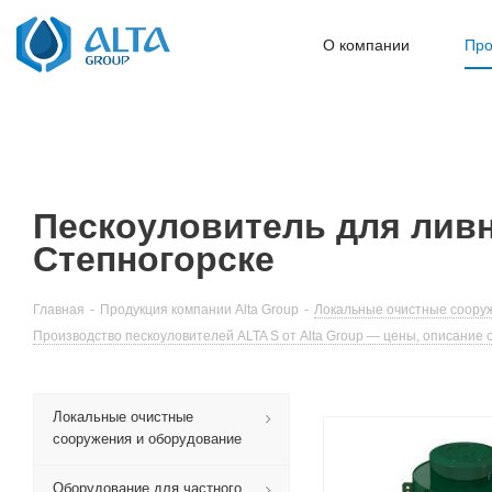
О компании
Про
Пескоуловитель для ливн
Степногорске
Главная
-
Продукция компании Alta Group
-
Локальные очистные сооруж
Производство пескоуловителей ALTA S от Alta Group — цены, описание 
Локальные очистные
сооружения и оборудование
Оборудование для частного