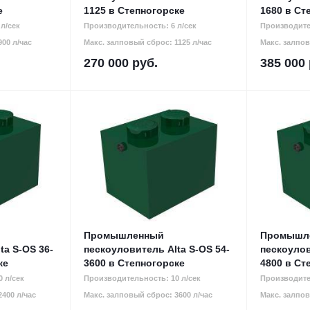
е
1125 в Степногорске
1680 в Ст
л/сек
Производительность: 6 л/сек
Производите
00 л/час
Макс. залповый сброс: 1125 л/час
Макс. залпов
270 000
руб.
385 000
Промышленный
Промышл
ta S-OS 36-
пескоуловитель Alta S-OS 54-
пескоулов
ке
3600 в Степногорске
4800 в Ст
 л/сек
Производительность: 10 л/сек
Производите
400 л/час
Макс. залповый сброс: 3600 л/час
Макс. залпов