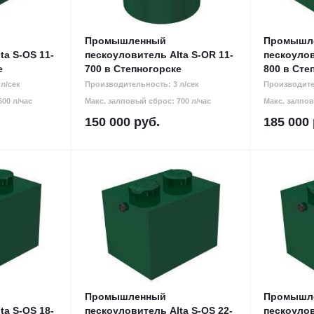
Промышленный
Промышл
ta S-OS 11-
пескоуловитель Alta S-OR 11-
пескоулов
е
700 в Степногорске
800 в Сте
л/сек
Производительность: 3 л/сек
Производите
00 л/час
Макс. залповый сброс: 700 л/час
Макс. залпов
150 000
руб.
185 000
Промышленный
Промышл
ta S-OS 18-
пескоуловитель Alta S-OS 22-
пескоулов