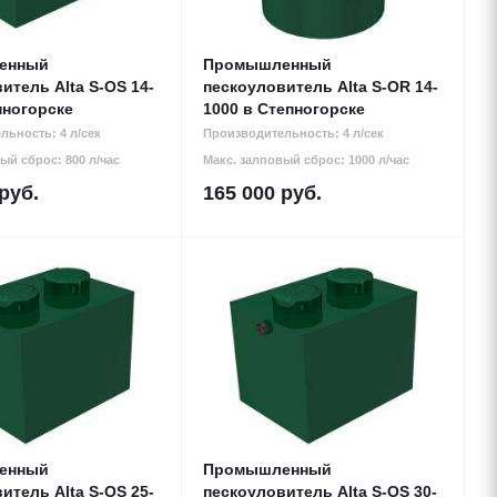
енный
Промышленный
итель Alta S-OS 14-
пескоуловитель Alta S-OR 14-
пногорске
1000 в Степногорске
льность: 4 л/сек
Производительность: 4 л/сек
ый сброс: 800 л/час
Макс. залповый сброс: 1000 л/час
руб.
165 000
руб.
енный
Промышленный
итель Alta S-OS 25-
пескоуловитель Alta S-OS 30-