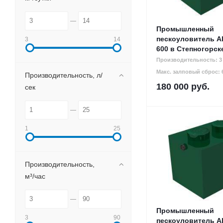
Промышленный
пескоуловитель Al
3
14
600 в Степногорск
Производительность: 3 
Макс. залповый сброс: 6
Производительность, л/
180 000
руб.
сек
1
25
Производительность,
м³/час
Промышленный
3
90
пескоуловитель Al