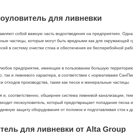
коуловитель для ливневки
авляют собой важную часть водоотведения на предприятиях. Однак
нные частицы, которые могут быть вредными как для окружающей 
сей в систему очистки стока и обеспечения ее бесперебойной раб
любое предприятие, имеющее в пользовании большую территорию, о
 так и ливневого характера, в соответствии с нормативами СанПин
и отходов производства, такие как песок и минеральные частицы.
 и, соответственно, обширнее система ливневой канализации, тем
входит пескоуловитель, который предотвращает попадание песка и 
ежную защиту оборудования от поломок и подготавливая сток к д
тель для ливневки от Alta Group