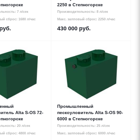
епногорске
2250 в Степногорске
льность: 7 л/сек
Производительность: 8 л/сек
ый сброс: 1680 л/час
Макс. залповый сброс: 2250 л/час
руб.
430 000
руб.
енный
Промышленный
итель Alta S-OS 72-
пескоуловитель Alta S-OS 90-
епногорске
6000 в Степногорске
льность: 20 л/сек
Производительность: 25 л/сек
ый сброс: 4800 л/час
Макс. залповый сброс: 6000 л/час