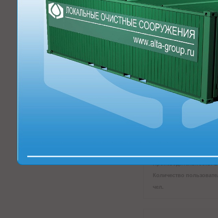
Количество пользовател
чел.
Локальное очистн
сооружение Alta Ai
PRO 160 в Степног
Производительность: 16
Количество пользовател
чел.