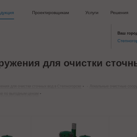
дукция
Проектировщикам
Услуги
Решения
Ваш горо
Степного
ужения для очистки сточны
ения для очистки сточных вод в Степногорске
-
Локальные очистные соору
ке по выгодным ценам