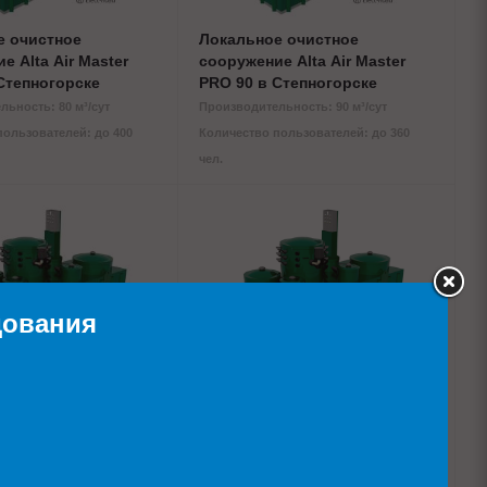
е очистное
Локальное очистное
е Alta Air Master
сооружение Alta Air Master
Степногорске
PRO 90 в Степногорске
ьность: 80 м³/сут
Производительность: 90 м³/сут
пользователей: до 400
Количество пользователей: до 360
чел.
дования
е очистное
Локальное очистное
е Alta Air Master
сооружение Alta Air Master
 Степногорске
PRO 150 в Степногорске
ьность: 140 м³/сут
Производительность: 150 м³/сут