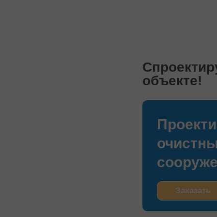
Спроектир
объекте!
Проекти
очистн
сооруж
Заказать