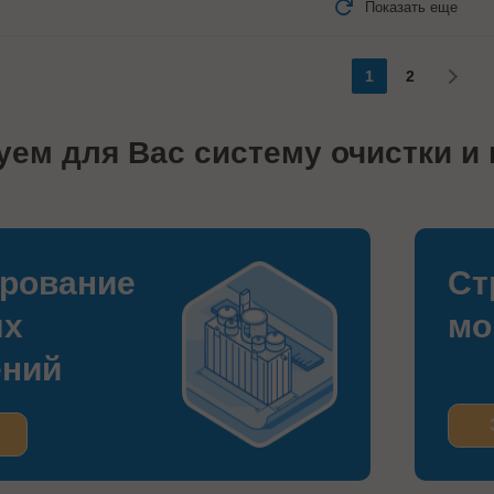
Показать еще
1
2
уем для Вас систему очистки и
рование
Ст
ых
мо
ений