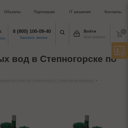
Объекты
Партнерам
IT решения
Контакты
8 (800) 100-09-40
д
Войти
0
Мой кабинет
Заказать звонок
рск
х вод в Степногорске по
жения для очистки сточных вод в Степногорске недорого
-