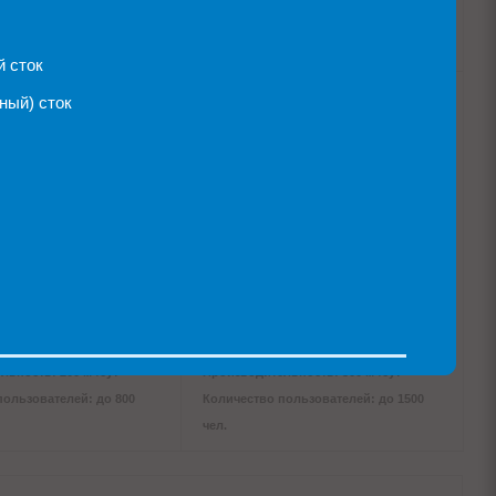
пользователей: до 700
Количество пользователей: до 600
чел.
 сток
ный) сток
е очистное
Локальное очистное
е Alta Air Master
сооружение Alta Air Master
 Степногорске
PRO 300 в Степногорске
ьность: 200 м³/сут
Производительность: 300 м³/сут
пользователей: до 800
Количество пользователей: до 1500
чел.