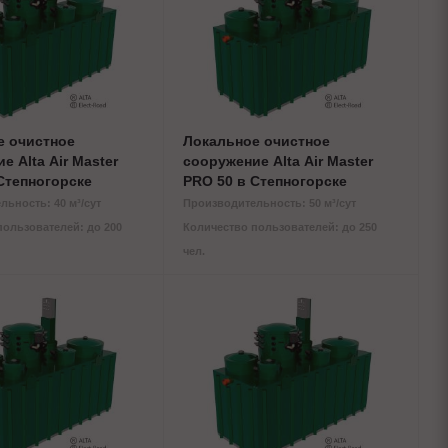
е очистное
Локальное очистное
е Alta Air Master
сооружение Alta Air Master
Степногорске
PRO 50 в Степногорске
ьность: 40 м³/сут
Производительность: 50 м³/сут
пользователей: до 200
Количество пользователей: до 250
чел.