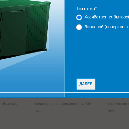
ей: до 400
Количество пользователей: до 600
Количество 
Тип стока
*
чел.
чел.
Хозяйственно-бытовой
Ливневой (поверхност
ое
Локальное очистное
Локально
ДАЛЕЕ
r Master
сооружение Alta Air Master
сооружени
орске
PRO 180 в Степногорске
PRO 200 в
0 м³/сут
Производительность: 180 м³/сут
Производител
ей: до 800
Количество пользователей: до 720
Количество 
чел.
чел.