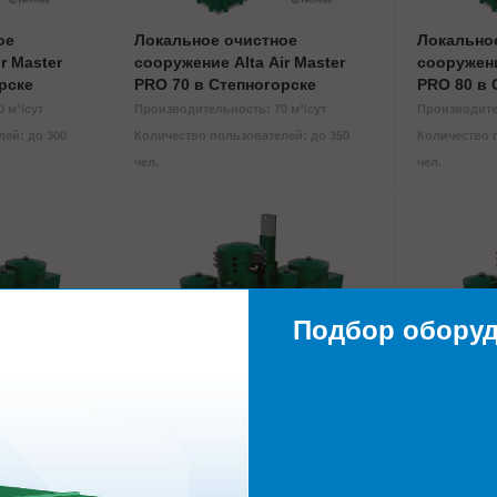
ое
Локальное очистное
Локально
r Master
сооружение Alta Air Master
сооружени
рске
PRO 70 в Степногорске
PRO 80 в 
 м³/сут
Производительность: 70 м³/сут
Производител
ей: до 300
Количество пользователей: до 350
Количество 
чел.
чел.
Подбор обору
ое
Локальное очистное
Локально
r Master
сооружение Alta Air Master
сооружени
орске
PRO 120 в Степногорске
PRO 140 в
0 м³/сут
Производительность: 120 м³/сут
Производител