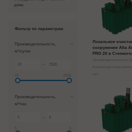
дома
Фильтр по параметрам
Локальное очистн
Производительность,
сооружение Alta Ai
м³/сутки
PRO 20 в Степного
Производительность: 20
Количество пользовател
чел.
20
2500
Производительность,
м³/час
5
6