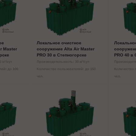
ое
Локальное очистное
Локально
r Master
сооружение Alta Air Master
сооружени
рске
PRO 30 в Степногорске
PRO 40 в 
 м³/сут
Производительность: 30 м³/сут
Производител
ей: до 100
Количество пользователей: до 150
Количество 
чел.
чел.