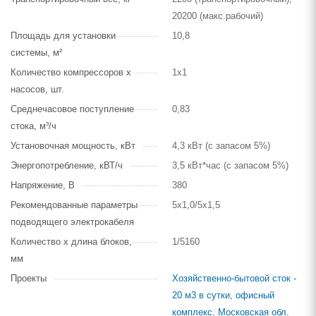
20200 (макс.рабочий)
Площадь для установки
10,8
системы, м²
Количество компрессоров х
1х1
насосов, шт.
Среднечасовое поступление
0,83
стока, м³/ч
Установочная мощность, кВт
4,3 кВт (с запасом 5%)
Энергопотребление, кВТ/ч
3,5 кВт*час (с запасом 5%)
Напряжение, В
380
Рекомендованные параметры
5х1,0/5х1,5
подводящего электрокабеля
Количество х длина блоков,
1/5160
мм
Проекты
Хозяйственно-бытовой сток -
20 м3 в сутки, офисный
комплекс, Московская обл.