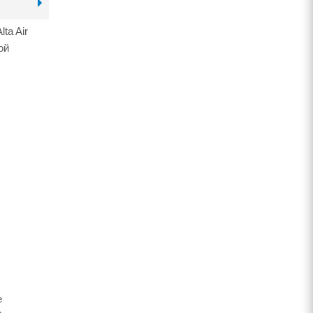
ta Air
ой
е