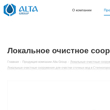
О компании
Про
Локальное очистное соору
Главная
-
Продукция компании Alta Group
-
Локальные очистные сооруж
Локальные очистные сооружения для очистки сточных вод в Степногорс