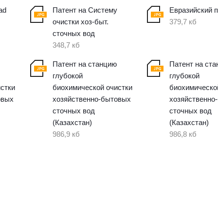
ad
Патент на Систему
Евразийский п
очистки хоз-быт.
379,7 кб
сточных вод
348,7 кб
Патент на станцию
Патент на ст
глубокой
глубокой
истки
биохимической очистки
биохимическо
овых
хозяйственно-бытовых
хозяйственно
сточных вод
сточных вод
(Казахстан)
(Казахстан)
986,9 кб
986,8 кб