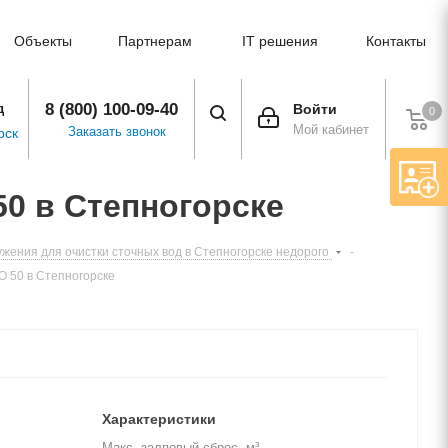
Объекты
Партнерам
IT решения
Контакты
8 (800) 100-09-40
д
Войти
0
Мой кабинет
Заказать звонок
рск
50 в Степногорске
жения для очистки сточных вод в Степногорске недорого
-
O 50 в Степногорске
Характеристики
Макс. залповый сброс, м³