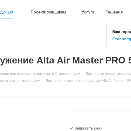
дукция
Проектировщикам
Услуги
Решения
Ваш горо
Степного
жение Alta Air Master PRO 
ения для очистки сточных вод в Степногорске
-
Локальные очистные соору
ке по выгодным ценам
-
Локальное очистное сооружение Alta Air Master PR
Запросить цену