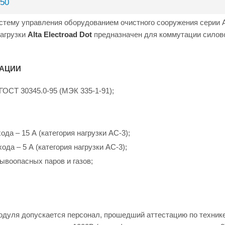
 50
стему управления оборудованием очистного сооружения серии Al
нагрузки
Alta Electroad Dot
предназначен для коммутации силов
ТАЦИИ
ГОСТ 30345.0-95 (МЭК 335-1-91);
а – 15 А (категория нагрузки AC-3);
а – 5 А (категория нагрузки AC-3);
ывоопасных паров и газов;
одуля допускается персонал, прошедший аттестацию по техник