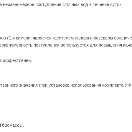
а неравномерное поступление сточных вод в течение суток.
в (1-я камера, является гасителем напора и резервом органич
неравномерность поступления используется для повышения кач
аз эффективней.
венного значения (при установке использования комплекта УФ
й биомассы.