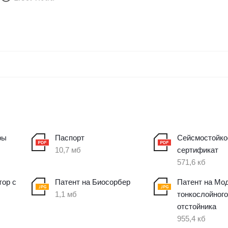
ры
Паспорт
Сейсмостойко
10,7 мб
сертификат
571,6 кб
тор с
Патент на Биосорбер
Патент на Мо
1,1 мб
тонкослойног
отстойника
955,4 кб