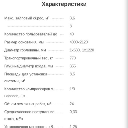
Характеристики
Макс. залповый сброс, м³
3,6
8
Количество пользователей до
40
Размер основания, мм
4000х2120
Диаметр горловины, мм
1х630, 1х1220
Транспортировочный вес, кг
770
Глубина/диаметр входа, мм
355
Площадь для установки
8,5
системы, м²
Количество компрессоров х
1/3
насосов, шт.
Объем земляных работ, м³
24
Среднечасовое поступление
0,33
стока, м³/ч
Установочная мощность, кВт
1,25