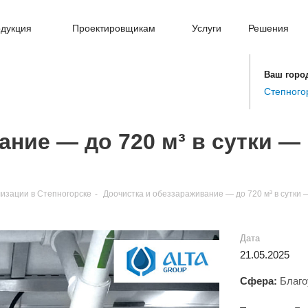
дукция
Проектировщикам
Услуги
Решения
Ваш горо
Степного
ание — до 720 м³ в сутки —
изации в Степногорске
-
Доочистка и обеззараживание — до 720 м³ в сутки 
Дата
21.05.2025
Сфера:
Благо