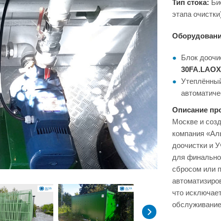
Тип стока:
Био
этапа очистки
Оборудовани
Блок доочи
30FA.LAOX
Утеплённы
автоматиче
Описание про
Москве и созд
компания «Аль
доочистки и У
для финально
сбросом или 
автоматизиро
что исключае
обслуживание