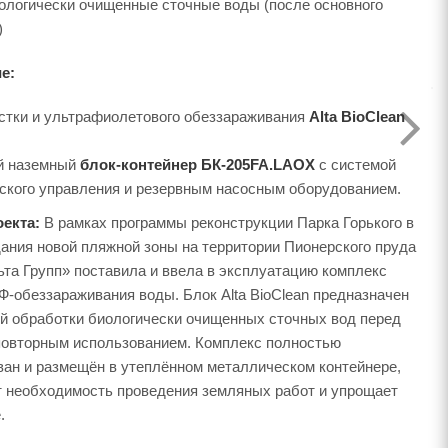
логически очищенные сточные воды (после основного
)
е:
стки и ультрафиолетового обеззараживания
Alta BioClean
й наземный
лок-контейнер БК-205FA.LAOX
с системой
ского управления и резервным насосным оборудованием.
екта:
В рамках программы реконструкции Парка Горького
ания новой пляжной зоны на территории Пионерского пруда
та Групп» поставила и ввела в эксплуатацию комплекс
Ф-обеззараживания воды. Блок Alta BioClean предназначен
й обработки биологически очищенных сточных вод перед
повторным использованием. Комплекс полностью
ван и размещён в утеплённом металлическом контейнере,
т необходимость проведения земляных работ и упрощает
.