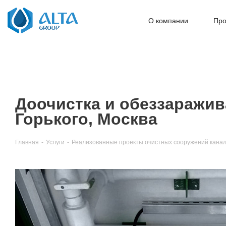
О компании
Про
Доочистка и обеззаражив
Горького, Москва
Главная
-
Услуги
-
Реализованные проекты очистных сооружений канал