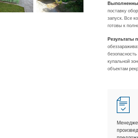
Выполненны
поставку обо
запуск. Все к
отовы к полн
Результаты п
обеззаражива
езопасность 
купальной зон
объектам рекр
Менеджер
произвед
предлож