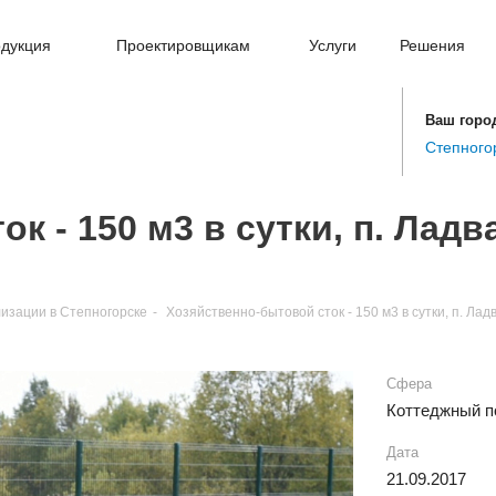
дукция
Проектировщикам
Услуги
Решения
Ваш горо
Степного
к - 150 м3 в сутки, п. Ладв
изации в Степногорске
-
Хозяйственно-бытовой сток - 150 м3 в сутки, п. Ла
Сфера
Коттеджный п
Дата
21.09.2017