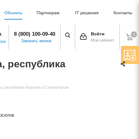
Объекты
Партнерам
IT решения
Контакты
8 (800) 100-09-40
д
Войти
0
Мой кабинет
Заказать звонок
рск
а, республика
два, республика Карелия в Степногорске
оселок