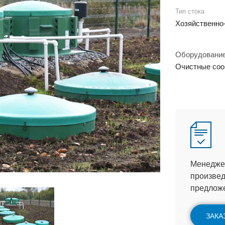
Тип стока
Хозяйственно
Оборудовани
Очистные со
Менеджер
произвед
предлож
ЗАКА