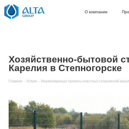
О компании
Про
Хозяйственно-бытовой сто
Карелия в Степногорске
Главная
-
Услуги
-
Реализованные проекты очистных сооружений канал