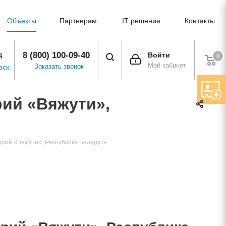
Объекты
Партнерам
IT решения
Контакты
8 (800) 100-09-40
д
Войти
0
Мой кабинет
Заказать звонок
рск
рий «Вяжути»,
торий «Вяжути», Республика Беларусь