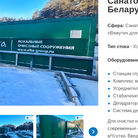
Санато
Белар
Сфера:
Санат
«Вяжути» для 
Тип стока
- Х
Оборудовани
Станции гл
Комплекс ме
Усреднитель
Стабилизато
Дегидратор
Система д
Для очистки 
современные 
м³/сутки. Вве