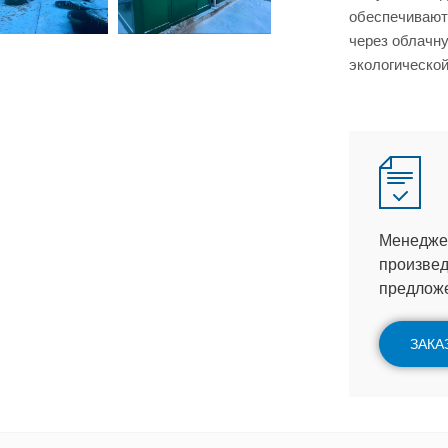
обеспечивают
через облачн
экологической
Менеджер
произвед
предлож
ЗАКА