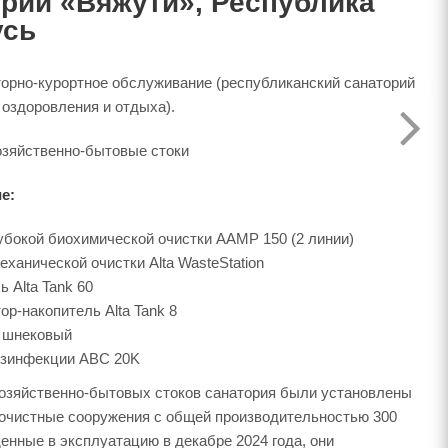
рий «Вяжути», Республика
усь
орно-курортное обслуживание (республиканский санаторий
оздоровления и отдыха).
озяйственно-бытовые стоки
е:
убокой биохимической очистки AAMP 150 (2 линии)
ханической очистки Alta WasteStation
 Alta Tank 60
р-накопитель Alta Tank 8
 шнековый
езинфекции ABC 20K
хозяйственно-бытовых стоков санатория были установлены
очистные сооружения с общей производительностью 300
денные в эксплуатацию в декабре 2024 года, они